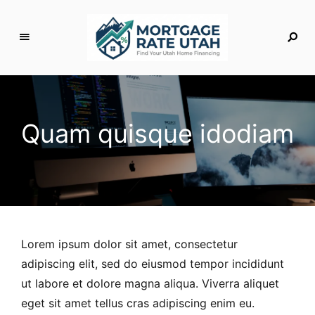
M
o
rt
g
Quam quisque idodiam
a
g
e
R
a
t
e
Lorem ipsum dolor sit amet, consectetur
U
adipiscing elit, sed do eiusmod tempor incididunt
t
ut labore et dolore magna aliqua. Viverra aliquet
a
h
eget sit amet tellus cras adipiscing enim eu.